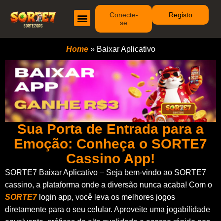
Conecte-
Registo
se
Caça Níqueis
Baixar Aplicativo
Home
»
Baixar Aplicativo
Sua Porta de Entrada para a
Emoção: Conheça o SORTE7
Cassino App!
SORTE7 Baixar Aplicativo – Seja bem-vindo ao SORTE7
cassino, a plataforma onde a diversão nunca acaba! Com o
SORTE7
login app, você leva os melhores jogos
diretamente para o seu celular. Aproveite uma jogabilidade