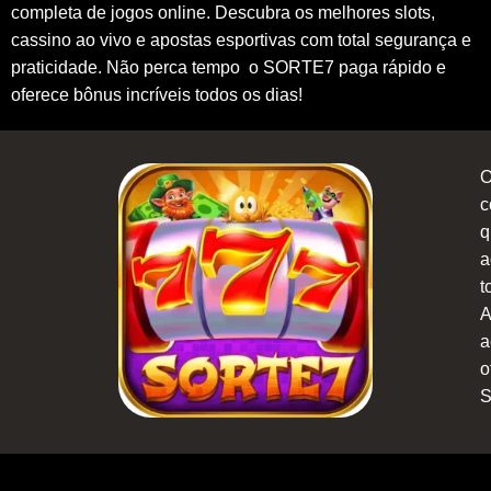
completa de jogos online. Descubra os melhores slots,
cassino ao vivo e apostas esportivas com total segurança e
praticidade. Não perca tempo o SORTE7 paga rápido e
oferece bônus incríveis todos os dias!
O
c
q
a
t
A
a
o
S