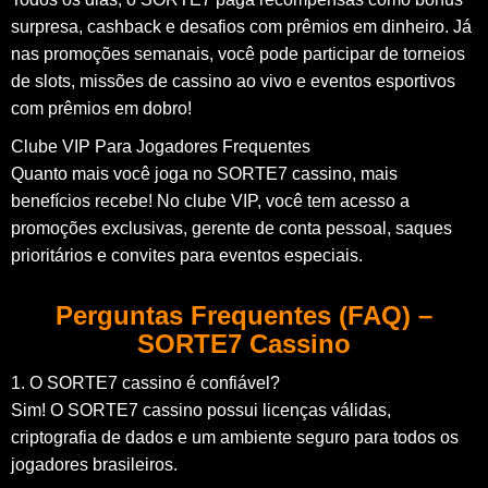
surpresa, cashback e desafios com prêmios em dinheiro. Já
nas promoções semanais, você pode participar de torneios
de slots, missões de cassino ao vivo e eventos esportivos
com prêmios em dobro!
Clube VIP Para Jogadores Frequentes
Quanto mais você joga no SORTE7 cassino, mais
benefícios recebe! No clube VIP, você tem acesso a
promoções exclusivas, gerente de conta pessoal, saques
prioritários e convites para eventos especiais.
Perguntas Frequentes (FAQ) –
SORTE7 Cassino
1. O SORTE7 cassino é confiável?
Sim! O SORTE7 cassino possui licenças válidas,
criptografia de dados e um ambiente seguro para todos os
jogadores brasileiros.